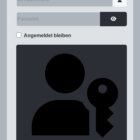
Passwort
Passwort a
Angemeldet bleiben