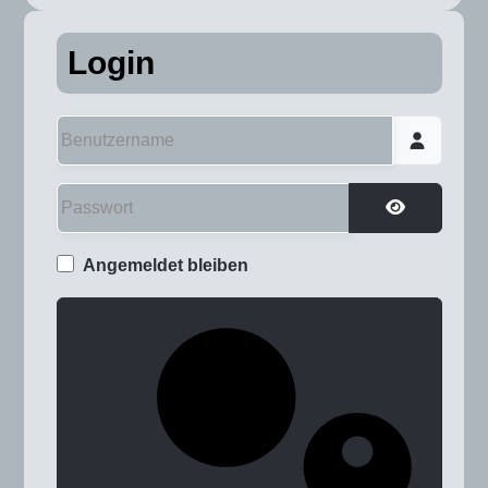
Login
Benutzername
Passwort
Passwort a
Angemeldet bleiben