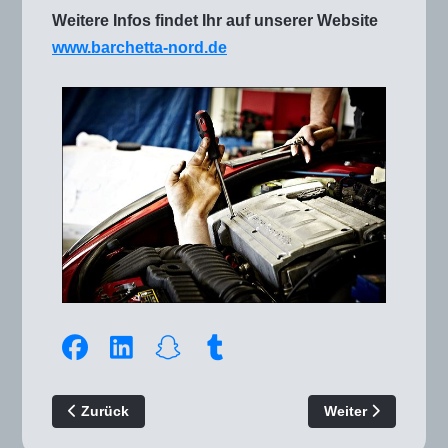
Weitere Infos findet Ihr auf unserer Website
www.barchetta-nord.de
Vorheriger Beitrag: barchetta Allianz Westfalen
Nächster Beitrag:
Zurück
Weiter