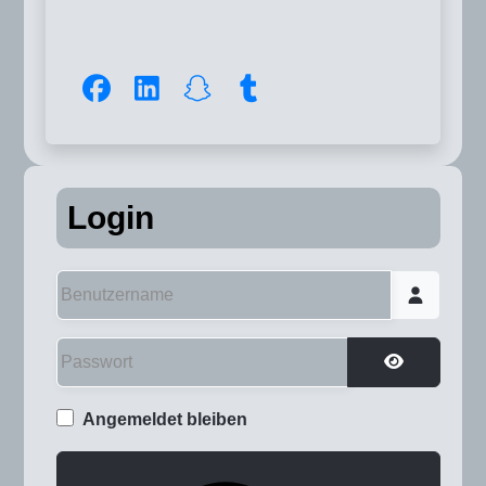
Login
Benutzername
Passwort
Passwort a
Angemeldet bleiben