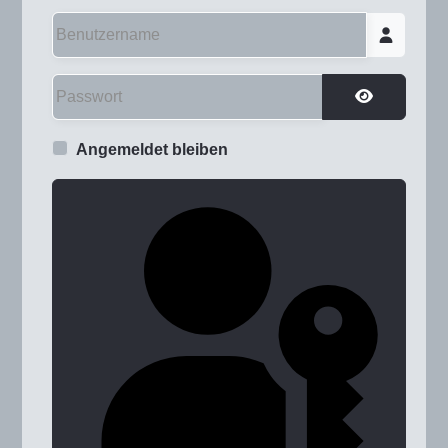
Benutzername
Passwort
Passwort a
Angemeldet bleiben