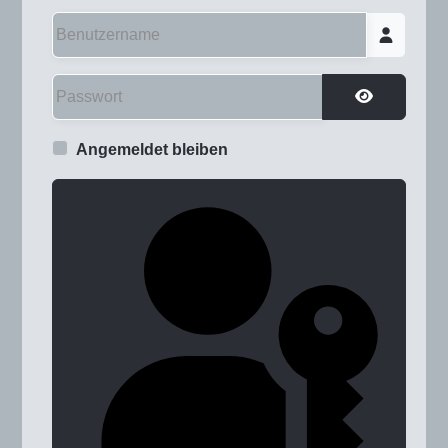
Benutzername
Passwort
Passwort a
Angemeldet bleiben